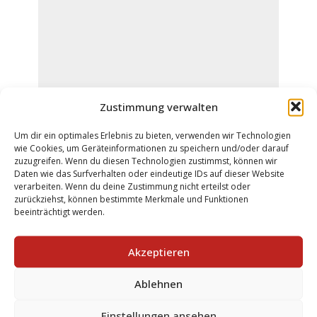
Zustimmung verwalten
Um dir ein optimales Erlebnis zu bieten, verwenden wir Technologien
wie Cookies, um Geräteinformationen zu speichern und/oder darauf
Kontaktformular
zuzugreifen. Wenn du diesen Technologien zustimmst, können wir
Daten wie das Surfverhalten oder eindeutige IDs auf dieser Website
verarbeiten. Wenn du deine Zustimmung nicht erteilst oder
zurückziehst, können bestimmte Merkmale und Funktionen
Welche Anlagenart soll geprüft
beeinträchtigt werden.
werden?
Akzeptieren
Wählen Sie das zu prüfende Objekt
Ablehnen
aus:
Einstellungen ansehen