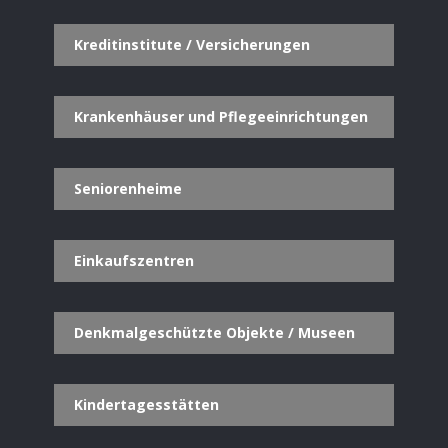
Kreditinstitute / Versicherungen
Krankenhäuser und Pflegeeinrichtungen
Seniorenheime
Einkaufszentren
Denkmalgeschützte Objekte / Museen
Kindertagesstätten