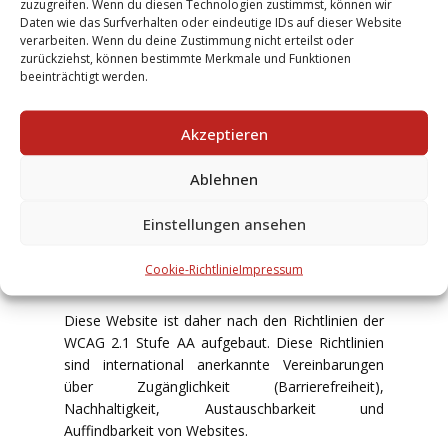
zuzugreifen. Wenn du diesen Technologien zustimmst, können wir
Erik Schneider übernimmt keine Verantwortung
Daten wie das Surfverhalten oder eindeutige IDs auf dieser Website
für den Inhalt von Websites, zu denen oder von
verarbeiten. Wenn du deine Zustimmung nicht erteilst oder
zurückziehst, können bestimmte Merkmale und Funktionen
denen ein Hyperlink oder eine anderer Verweis
beeinträchtigt werden.
führt. Produkte oder Serviceleistungen, die von
Drittanbieten angeboten werden, werden nach
entsprechenden Bedingungen und Konditionen
Akzeptieren
jener Drittanbieter behandelt werden.
Ablehnen
Unsere Angestellten unternehmen alle
Anstrengungen um Zugriff auf unsere Website zu
Einstellungen ansehen
garantieren und ständig zu verbessern. Ebenso
für Personen die aufgrund einer Behinderung
Cookie-Richtlinie
Impressum
spezielle Software verwenden.
Diese Website ist daher nach den Richtlinien der
WCAG 2.1 Stufe AA aufgebaut. Diese Richtlinien
sind international anerkannte Vereinbarungen
über Zugänglichkeit (Barrierefreiheit),
Nachhaltigkeit, Austauschbarkeit und
Auffindbarkeit von Websites.